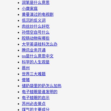
润笔是什么意思
小康家庭
黄曼演过的电视剧
低沉的反义词
肉丝炒什么好吃
孙悟空自号什么
腔肠动物有哪些
大学英语挂科怎么办
腾讯业务开通
tm是什么意思中文
科学的人生观是
蔡州
世界三大难题
傻猪
储奶袋里的奶怎么加热
电子蛙眼是谁发明的
电子蛙眼的启示
苏州必去景点
煤气的主要成分