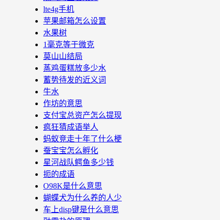
lte4g手机
苹果邮箱怎么设置
水果树
1毫克等于微克
莫山山结局
蒸鸡蛋糕放多少水
蓄势待发的近义词
牛水
作坊的意思
支付宝总资产怎么提现
疯狂猜成语举人
蚂蚁竞走十年了什么梗
蚕宝宝怎么孵化
星河战队鳄鱼多少钱
扼的成语
O98K是什么意思
蝴蝶犬为什么养的人少
车上disp键是什么意思