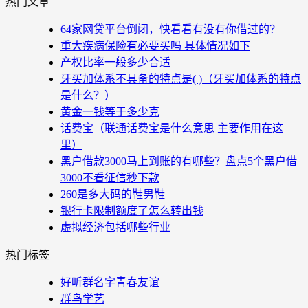
热门文章
64家网贷平台倒闭，快看看有没有你借过的？
重大疾病保险有必要买吗 具体情况如下
产权比率一般多少合适
牙买加体系不具备的特点是( )（牙买加体系的特点
是什么？）
黄金一钱等于多少克
话费宝（联通话费宝是什么意思 主要作用在这
里）
黑户借款3000马上到账的有哪些？盘点5个黑户借
3000不看征信秒下款
260是多大码的鞋男鞋
银行卡限制额度了怎么转出钱
虚拟经济包括哪些行业
热门标签
好听群名字青春友谊
群鸟学艺