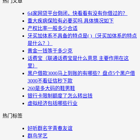
热门文章
64家网贷平台倒闭，快看看有没有你借过的？
重大疾病保险有必要买吗 具体情况如下
产权比率一般多少合适
牙买加体系不具备的特点是( )（牙买加体系的特点
是什么？）
黄金一钱等于多少克
话费宝（联通话费宝是什么意思 主要作用在这
里）
黑户借款3000马上到账的有哪些？盘点5个黑户借
3000不看征信秒下款
260是多大码的鞋男鞋
银行卡限制额度了怎么转出钱
虚拟经济包括哪些行业
热门标签
好听群名字青春友谊
群鸟学艺