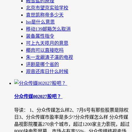
融雪盐的原理
北京市望京实验学校
袁世凯称帝多少天
lso是什么意思
移动139邮箱怎么取消
装备属性指令
可上九天揽月的意思
椰肉可以直接吃吗
朱一龙阚清子演的电视
评剧是哪个省的
观音还库日什么时候
分众传媒002027股吧 ？
导读： 1、分众传媒怎么样2、7月6号有那些股票是除权
日3、分众传媒市盈率是多少?分众传媒怎么样 分众传媒
晶视影院覆盖270余个城市，超过1200家主力影院，超过
8000块电影屏幕，市场占有率55%。分众传媒终视卖场