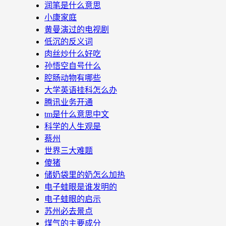
润笔是什么意思
小康家庭
黄曼演过的电视剧
低沉的反义词
肉丝炒什么好吃
孙悟空自号什么
腔肠动物有哪些
大学英语挂科怎么办
腾讯业务开通
tm是什么意思中文
科学的人生观是
蔡州
世界三大难题
傻猪
储奶袋里的奶怎么加热
电子蛙眼是谁发明的
电子蛙眼的启示
苏州必去景点
煤气的主要成分