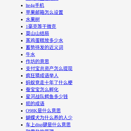
lte4g手机
苹果邮箱怎么设置
水果树
1毫克等于微克
莫山山结局
蒸鸡蛋糕放多少水
蓄势待发的近义词
牛水
作坊的意思
支付宝总资产怎么提现
疯狂猜成语举人
蚂蚁竞走十年了什么梗
蚕宝宝怎么孵化
星河战队鳄鱼多少钱
扼的成语
O98K是什么意思
蝴蝶犬为什么养的人少
车上disp键是什么意思