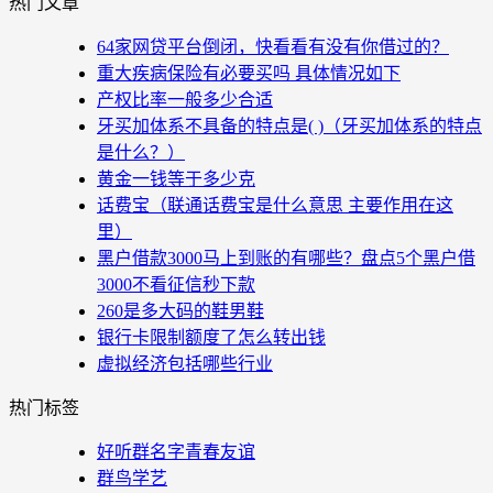
热门文章
64家网贷平台倒闭，快看看有没有你借过的？
重大疾病保险有必要买吗 具体情况如下
产权比率一般多少合适
牙买加体系不具备的特点是( )（牙买加体系的特点
是什么？）
黄金一钱等于多少克
话费宝（联通话费宝是什么意思 主要作用在这
里）
黑户借款3000马上到账的有哪些？盘点5个黑户借
3000不看征信秒下款
260是多大码的鞋男鞋
银行卡限制额度了怎么转出钱
虚拟经济包括哪些行业
热门标签
好听群名字青春友谊
群鸟学艺