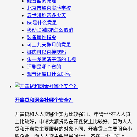
融雪盐的原理
北京市望京实验学校
袁世凯称帝多少天
lso是什么意思
移动139邮箱怎么取消
装备属性指令
可上九天揽月的意思
椰肉可以直接吃吗
朱一龙阚清子演的电视
评剧是哪个省的
观音还库日什么时候
开鑫贷和网金社哪个安全？
开鑫贷和人人贷哪个实力比较强? 1、申请***在人人贷
上比较好，申请大额贷款在开鑫贷上比较好。因为人人
贷和开鑫贷主要服务的对象不同，开鑫贷上主要服务小
微企业，而人人贷主要是民间***，不在一个层次上。