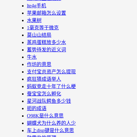
lte4g手机
苹果邮箱怎么设置
水果树
1毫克等于微克
莫山山结局
蒸鸡蛋糕放多少水
蓄势待发的近义词
牛水
作坊的意思
支付宝总资产怎么提现
疯狂猜成语举人
蚂蚁竞走十年了什么梗
蚕宝宝怎么孵化
星河战队鳄鱼多少钱
扼的成语
O98K是什么意思
蝴蝶犬为什么养的人少
车上disp键是什么意思