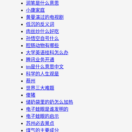
润笔是什么意思
小康家庭
黄曼演过的电视剧
低沉的反义词
肉丝炒什么好吃
孙悟空自号什么
腔肠动物有哪些
大学英语挂科怎么办
腾讯业务开通
tm是什么意思中文
科学的人生观是
蔡州
世界三大难题
傻猪
储奶袋里的奶怎么加热
电子蛙眼是谁发明的
电子蛙眼的启示
苏州必去景点
煤气的主要成分