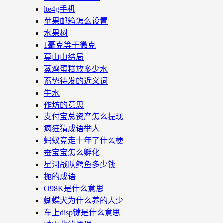
lte4g手机
苹果邮箱怎么设置
水果树
1毫克等于微克
莫山山结局
蒸鸡蛋糕放多少水
蓄势待发的近义词
牛水
作坊的意思
支付宝总资产怎么提现
疯狂猜成语举人
蚂蚁竞走十年了什么梗
蚕宝宝怎么孵化
星河战队鳄鱼多少钱
扼的成语
O98K是什么意思
蝴蝶犬为什么养的人少
车上disp键是什么意思