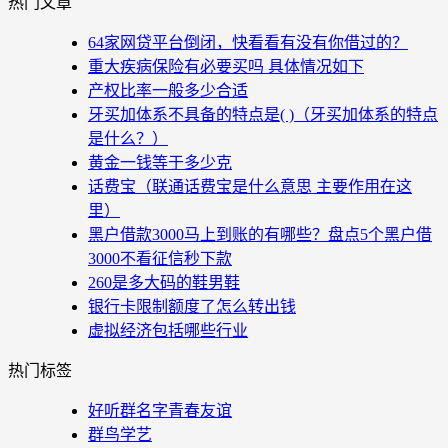
热门文章
64家网贷平台倒闭，快看看有没有你借过的？
重大疾病保险有必要买吗 具体情况如下
产权比率一般多少合适
牙买加体系不具备的特点是( )（牙买加体系的特点
是什么？）
黄金一钱等于多少克
话费宝（联通话费宝是什么意思 主要作用在这
里）
黑户借款3000马上到账的有哪些？盘点5个黑户借
3000不看征信秒下款
260是多大码的鞋男鞋
银行卡限制额度了怎么转出钱
虚拟经济包括哪些行业
热门标签
好听群名字青春友谊
群鸟学艺