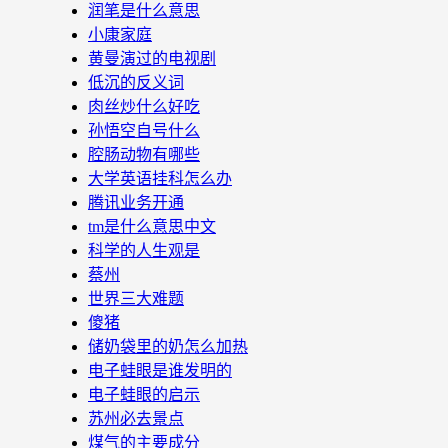
润笔是什么意思
小康家庭
黄曼演过的电视剧
低沉的反义词
肉丝炒什么好吃
孙悟空自号什么
腔肠动物有哪些
大学英语挂科怎么办
腾讯业务开通
tm是什么意思中文
科学的人生观是
蔡州
世界三大难题
傻猪
储奶袋里的奶怎么加热
电子蛙眼是谁发明的
电子蛙眼的启示
苏州必去景点
煤气的主要成分