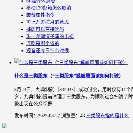
lso是什么意思
移动139邮箱怎么取消
装备属性指令
可上九天揽月的意思
椰肉可以直接吃吗
朱一龙阚清子演的电视
评剧是哪个省的
观音还库日什么时候
什么是三类股东（“三类股东”尴尬局面该如何打破）
8月23日，九典制药（832933）成功过会，用时仅有1
夕，九典制药提前清理了三类股东，为顺利过会扫清了障碍。
繁出现在公众视野...
发布时间：2025-08-27
浏览量：43
三类股东指的是什么