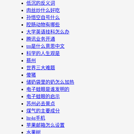
低沉的反义词
肉丝炒什么好吃
孙悟空自号什么
腔肠动物有哪些
大学英语挂科怎么办
腾讯业务开通
tm是什么意思中文
科学的人生观是
蔡州
世界三大难题
傻猪
储奶袋里的奶怎么加热
电子蛙眼是谁发明的
电子蛙眼的启示
苏州必去景点
煤气的主要成分
lte4g手机
苹果邮箱怎么设置
水果树