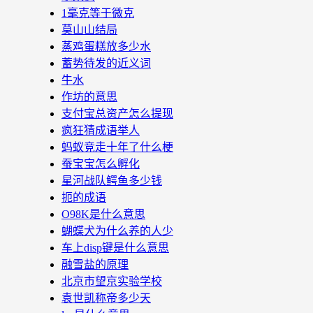
1毫克等于微克
莫山山结局
蒸鸡蛋糕放多少水
蓄势待发的近义词
牛水
作坊的意思
支付宝总资产怎么提现
疯狂猜成语举人
蚂蚁竞走十年了什么梗
蚕宝宝怎么孵化
星河战队鳄鱼多少钱
扼的成语
O98K是什么意思
蝴蝶犬为什么养的人少
车上disp键是什么意思
融雪盐的原理
北京市望京实验学校
袁世凯称帝多少天