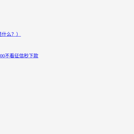
是什么？）
000不看征信秒下款