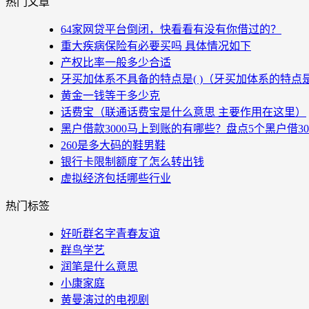
热门文章
64家网贷平台倒闭，快看看有没有你借过的？
重大疾病保险有必要买吗 具体情况如下
产权比率一般多少合适
牙买加体系不具备的特点是( )（牙买加体系的特点
黄金一钱等于多少克
话费宝（联通话费宝是什么意思 主要作用在这里）
黑户借款3000马上到账的有哪些？盘点5个黑户借3
260是多大码的鞋男鞋
银行卡限制额度了怎么转出钱
虚拟经济包括哪些行业
热门标签
好听群名字青春友谊
群鸟学艺
润笔是什么意思
小康家庭
黄曼演过的电视剧