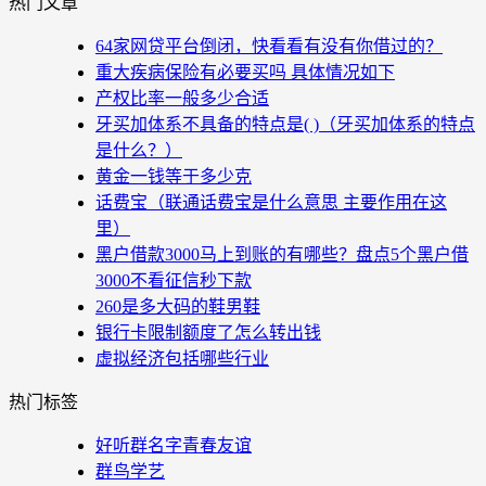
热门文章
64家网贷平台倒闭，快看看有没有你借过的？
重大疾病保险有必要买吗 具体情况如下
产权比率一般多少合适
牙买加体系不具备的特点是( )（牙买加体系的特点
是什么？）
黄金一钱等于多少克
话费宝（联通话费宝是什么意思 主要作用在这
里）
黑户借款3000马上到账的有哪些？盘点5个黑户借
3000不看征信秒下款
260是多大码的鞋男鞋
银行卡限制额度了怎么转出钱
虚拟经济包括哪些行业
热门标签
好听群名字青春友谊
群鸟学艺