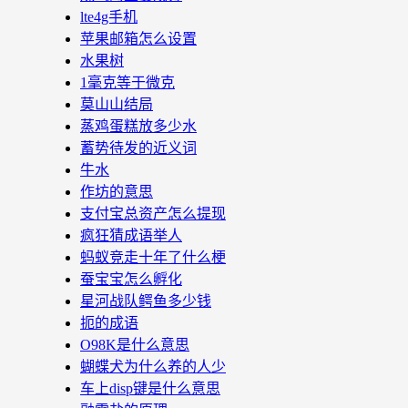
lte4g手机
苹果邮箱怎么设置
水果树
1毫克等于微克
莫山山结局
蒸鸡蛋糕放多少水
蓄势待发的近义词
牛水
作坊的意思
支付宝总资产怎么提现
疯狂猜成语举人
蚂蚁竞走十年了什么梗
蚕宝宝怎么孵化
星河战队鳄鱼多少钱
扼的成语
O98K是什么意思
蝴蝶犬为什么养的人少
车上disp键是什么意思