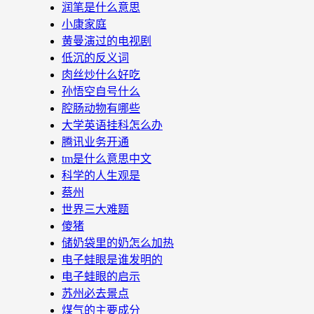
润笔是什么意思
小康家庭
黄曼演过的电视剧
低沉的反义词
肉丝炒什么好吃
孙悟空自号什么
腔肠动物有哪些
大学英语挂科怎么办
腾讯业务开通
tm是什么意思中文
科学的人生观是
蔡州
世界三大难题
傻猪
储奶袋里的奶怎么加热
电子蛙眼是谁发明的
电子蛙眼的启示
苏州必去景点
煤气的主要成分