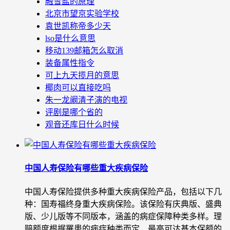
融雪盐的原理
北京市望京实验学校
袁世凯称帝多少天
lso是什么意思
移动139邮箱怎么取消
装备属性指令
可上九天揽月的意思
椰肉可以直接吃吗
朱一龙阚清子演的电视
评剧是哪个省的
观音还库日什么时候
中国人寿保险有哪些重大疾病保险
中国人寿保险提供多种重大疾病保险产品，包括以下几
种：国寿福终身重大疾病保险。该保险有庆典版、盛典
版、少儿版等不同版本，涵盖的病症保障种类多样。理
赔额度根据罹患的病症种类而定，最高可达基本保额的