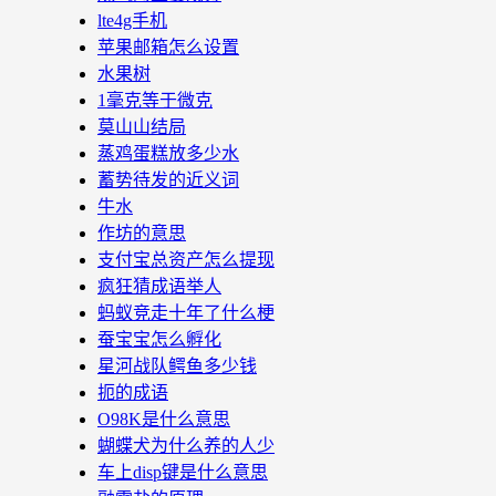
lte4g手机
苹果邮箱怎么设置
水果树
1毫克等于微克
莫山山结局
蒸鸡蛋糕放多少水
蓄势待发的近义词
牛水
作坊的意思
支付宝总资产怎么提现
疯狂猜成语举人
蚂蚁竞走十年了什么梗
蚕宝宝怎么孵化
星河战队鳄鱼多少钱
扼的成语
O98K是什么意思
蝴蝶犬为什么养的人少
车上disp键是什么意思