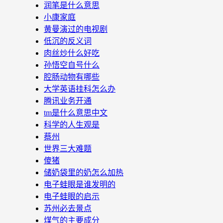
润笔是什么意思
小康家庭
黄曼演过的电视剧
低沉的反义词
肉丝炒什么好吃
孙悟空自号什么
腔肠动物有哪些
大学英语挂科怎么办
腾讯业务开通
tm是什么意思中文
科学的人生观是
蔡州
世界三大难题
傻猪
储奶袋里的奶怎么加热
电子蛙眼是谁发明的
电子蛙眼的启示
苏州必去景点
煤气的主要成分