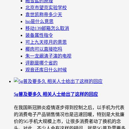
融雪盐的原理
北京市望京实验学校
袁世凯称帝多少天
lso是什么意思
移动139邮箱怎么取消
装备属性指令
可上九天揽月的意思
椰肉可以直接吃吗
朱一龙阚清子演的电视
评剧是哪个省的
观音还库日什么时候
5g普及要多久 相关人士给出了这样的回应
在我国新冠肺炎疫情逐步得到控制之后，以手机为代表
的消费电子产品销售情况也是迅速回暖，特别是大批廉
价的5G手机大规模上市，让很多消费者动了换机的念
头。对此，不少人会有这样的疑问，就是5G普及需要多