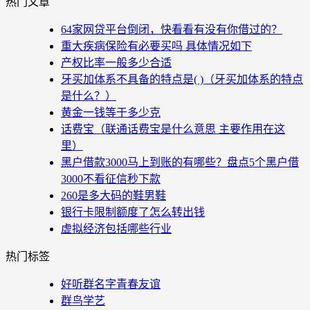
热门文章
64家网贷平台倒闭，快看看有没有你借过的？
重大疾病保险有必要买吗 具体情况如下
产权比率一般多少合适
牙买加体系不具备的特点是( )（牙买加体系的特点
是什么？）
黄金一钱等于多少克
话费宝（联通话费宝是什么意思 主要作用在这
里）
黑户借款3000马上到账的有哪些？盘点5个黑户借
3000不看征信秒下款
260是多大码的鞋男鞋
银行卡限制额度了怎么转出钱
虚拟经济包括哪些行业
热门标签
好听群名字青春友谊
群鸟学艺