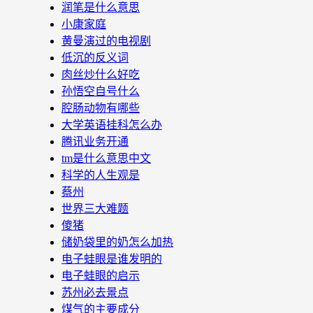
润笔是什么意思
小康家庭
黄曼演过的电视剧
低沉的反义词
肉丝炒什么好吃
孙悟空自号什么
腔肠动物有哪些
大学英语挂科怎么办
腾讯业务开通
tm是什么意思中文
科学的人生观是
蔡州
世界三大难题
傻猪
储奶袋里的奶怎么加热
电子蛙眼是谁发明的
电子蛙眼的启示
苏州必去景点
煤气的主要成分