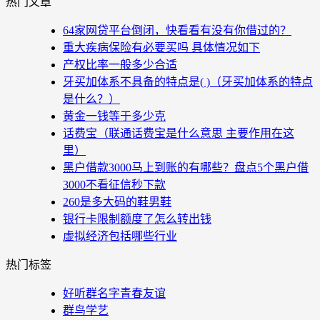
热门文章
64家网贷平台倒闭，快看看有没有你借过的？
重大疾病保险有必要买吗 具体情况如下
产权比率一般多少合适
牙买加体系不具备的特点是( )（牙买加体系的特点
是什么？）
黄金一钱等于多少克
话费宝（联通话费宝是什么意思 主要作用在这
里）
黑户借款3000马上到账的有哪些？盘点5个黑户借
3000不看征信秒下款
260是多大码的鞋男鞋
银行卡限制额度了怎么转出钱
虚拟经济包括哪些行业
热门标签
好听群名字青春友谊
群鸟学艺