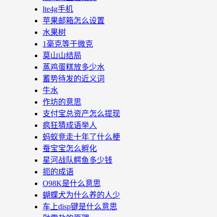
lte4g手机
苹果邮箱怎么设置
水果树
1毫克等于微克
莫山山结局
蒸鸡蛋糕放多少水
蓄势待发的近义词
牛水
作坊的意思
支付宝总资产怎么提现
疯狂猜成语举人
蚂蚁竞走十年了什么梗
蚕宝宝怎么孵化
星河战队鳄鱼多少钱
扼的成语
O98K是什么意思
蝴蝶犬为什么养的人少
车上disp键是什么意思