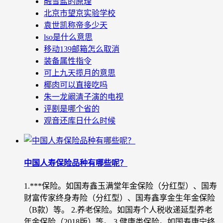
融雪盐的原理
北京市望京实验学校
袁世凯称帝多少天
lso是什么意思
移动139邮箱怎么取消
装备属性指令
可上九天揽月的意思
椰肉可以直接吃吗
朱一龙阚清子演的电视
评剧是哪个省的
观音还库日什么时候
中国人寿保险品种有哪些呢？
1.***保险。如国寿鑫玉满堂年金保险（分红型）、国寿
财富传家终身寿险（分红型）、国寿鑫享金生年金保险
（B款）等。 2.养老保险。如国寿个人税收递延型养老
年金保险（2018版）等。 3.健康类保险。如国寿康宁终