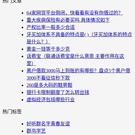
热门文章
64家网贷平台倒闭，快看看有没有你借过的？
重大疾病保险有必要买吗 具体情况如下
产权比率一般多少合适
牙买加体系不具备的特点是( )（牙买加体系的特点
是什么？）
黄金一钱等于多少克
话费宝（联通话费宝是什么意思 主要作用在这
里）
黑户借款3000马上到账的有哪些？盘点5个黑户借
3000不看征信秒下款
260是多大码的鞋男鞋
银行卡限制额度了怎么转出钱
虚拟经济包括哪些行业
热门标签
好听群名字青春友谊
群鸟学艺