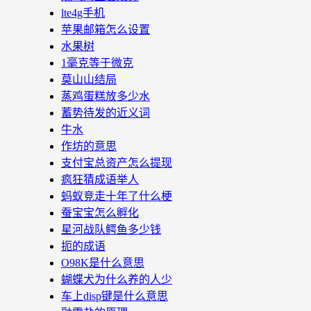
lte4g手机
苹果邮箱怎么设置
水果树
1毫克等于微克
莫山山结局
蒸鸡蛋糕放多少水
蓄势待发的近义词
牛水
作坊的意思
支付宝总资产怎么提现
疯狂猜成语举人
蚂蚁竞走十年了什么梗
蚕宝宝怎么孵化
星河战队鳄鱼多少钱
扼的成语
O98K是什么意思
蝴蝶犬为什么养的人少
车上disp键是什么意思