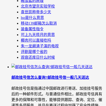
融雪盐的原理
北京市望京实验学校
袁世凯称帝多少天
lso是什么意思
移动139邮箱怎么取消
装备属性指令
可上九天揽月的意思
椰肉可以直接吃吗
朱一龙阚清子演的电视
评剧是哪个省的
观音还库日什么时候
邮政挂号信怎么查询?邮政挂号信一般几天送达
邮政挂号信是指通过中国邮政进行寄送、加挂挂号服务
后的一种邮件形式。与普通信件相比，邮政挂号信具有
更多的保障和可靠性，能够提供跟踪、查询、定位、催
递等多项服务，并且在寄送过程中加强了安全性措施。