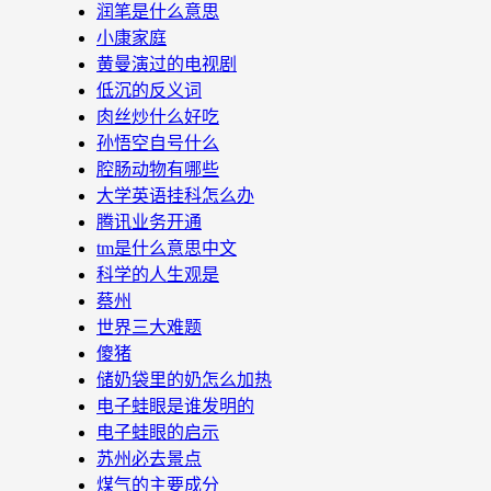
润笔是什么意思
小康家庭
黄曼演过的电视剧
低沉的反义词
肉丝炒什么好吃
孙悟空自号什么
腔肠动物有哪些
大学英语挂科怎么办
腾讯业务开通
tm是什么意思中文
科学的人生观是
蔡州
世界三大难题
傻猪
储奶袋里的奶怎么加热
电子蛙眼是谁发明的
电子蛙眼的启示
苏州必去景点
煤气的主要成分