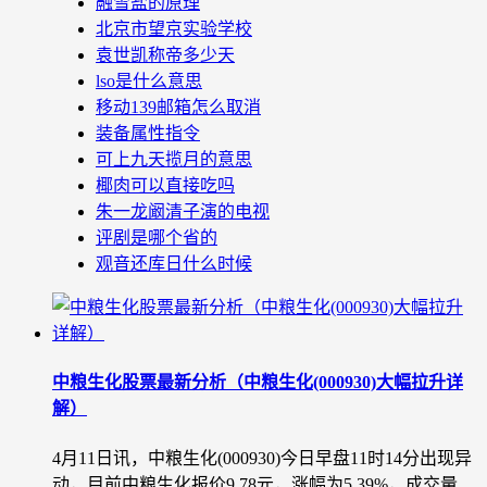
融雪盐的原理
北京市望京实验学校
袁世凯称帝多少天
lso是什么意思
移动139邮箱怎么取消
装备属性指令
可上九天揽月的意思
椰肉可以直接吃吗
朱一龙阚清子演的电视
评剧是哪个省的
观音还库日什么时候
中粮生化股票最新分析（中粮生化(000930)大幅拉升详
解）
4月11日讯，中粮生化(000930)今日早盘11时14分出现异
动，目前中粮生化报价9.78元，涨幅为5.39%，成交量