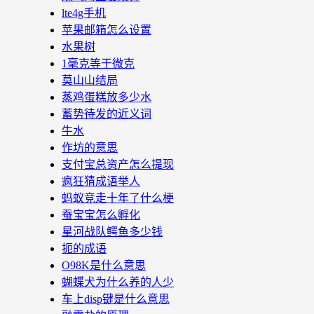
lte4g手机
苹果邮箱怎么设置
水果树
1毫克等于微克
莫山山结局
蒸鸡蛋糕放多少水
蓄势待发的近义词
牛水
作坊的意思
支付宝总资产怎么提现
疯狂猜成语举人
蚂蚁竞走十年了什么梗
蚕宝宝怎么孵化
星河战队鳄鱼多少钱
扼的成语
O98K是什么意思
蝴蝶犬为什么养的人少
车上disp键是什么意思