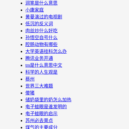
润笔是什么意思
小康家庭
黄曼演过的电视剧
低沉的反义词
肉丝炒什么好吃
孙悟空自号什么
腔肠动物有哪些
大学英语挂科怎么办
腾讯业务开通
tm是什么意思中文
科学的人生观是
蔡州
世界三大难题
傻猪
储奶袋里的奶怎么加热
电子蛙眼是谁发明的
电子蛙眼的启示
苏州必去景点
煤气的主要成分