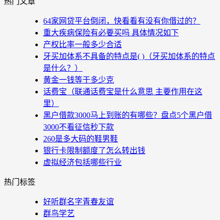
热门文章
64家网贷平台倒闭，快看看有没有你借过的？
重大疾病保险有必要买吗 具体情况如下
产权比率一般多少合适
牙买加体系不具备的特点是( )（牙买加体系的特点
是什么？）
黄金一钱等于多少克
话费宝（联通话费宝是什么意思 主要作用在这
里）
黑户借款3000马上到账的有哪些？盘点5个黑户借
3000不看征信秒下款
260是多大码的鞋男鞋
银行卡限制额度了怎么转出钱
虚拟经济包括哪些行业
热门标签
好听群名字青春友谊
群鸟学艺