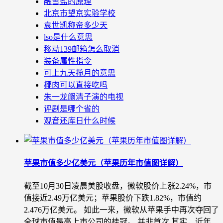
融雪盐的原理
北京市望京实验学校
袁世凯称帝多少天
lso是什么意思
移动139邮箱怎么取消
装备属性指令
可上九天揽月的意思
椰肉可以直接吃吗
朱一龙阚清子演的电视
评剧是哪个省的
观音还库日什么时候
苹果市值多少亿美元（苹果历年市值图详解）
截至10月30日凌晨美股收盘，微软股价上涨2.24%，市
值接近2.49万亿美元；苹果股价下跌1.82%，市值约
2.476万亿美元。 如此一来，微软从苹果手中再次夺回了
全球市值最高上市公司的桂冠。 并非首次 其实，近年