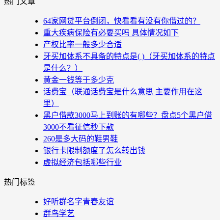
热门文章
64家网贷平台倒闭，快看看有没有你借过的？
重大疾病保险有必要买吗 具体情况如下
产权比率一般多少合适
牙买加体系不具备的特点是( )（牙买加体系的特点
是什么？）
黄金一钱等于多少克
话费宝（联通话费宝是什么意思 主要作用在这
里）
黑户借款3000马上到账的有哪些？盘点5个黑户借
3000不看征信秒下款
260是多大码的鞋男鞋
银行卡限制额度了怎么转出钱
虚拟经济包括哪些行业
热门标签
好听群名字青春友谊
群鸟学艺