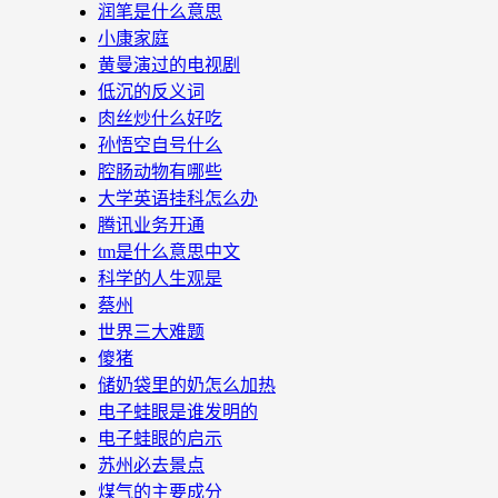
润笔是什么意思
小康家庭
黄曼演过的电视剧
低沉的反义词
肉丝炒什么好吃
孙悟空自号什么
腔肠动物有哪些
大学英语挂科怎么办
腾讯业务开通
tm是什么意思中文
科学的人生观是
蔡州
世界三大难题
傻猪
储奶袋里的奶怎么加热
电子蛙眼是谁发明的
电子蛙眼的启示
苏州必去景点
煤气的主要成分