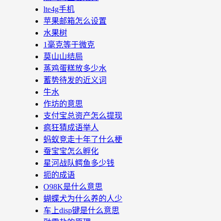
lte4g手机
苹果邮箱怎么设置
水果树
1毫克等于微克
莫山山结局
蒸鸡蛋糕放多少水
蓄势待发的近义词
牛水
作坊的意思
支付宝总资产怎么提现
疯狂猜成语举人
蚂蚁竞走十年了什么梗
蚕宝宝怎么孵化
星河战队鳄鱼多少钱
扼的成语
O98K是什么意思
蝴蝶犬为什么养的人少
车上disp键是什么意思