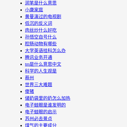
润笔是什么意思
小康家庭
黄曼演过的电视剧
低沉的反义词
肉丝炒什么好吃
孙悟空自号什么
腔肠动物有哪些
大学英语挂科怎么办
腾讯业务开通
tm是什么意思中文
科学的人生观是
蔡州
世界三大难题
傻猪
储奶袋里的奶怎么加热
电子蛙眼是谁发明的
电子蛙眼的启示
苏州必去景点
煤气的主要成分