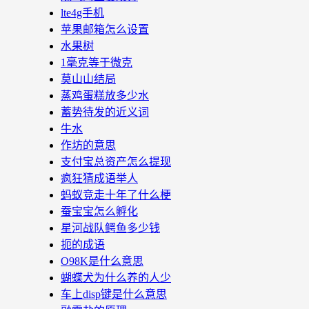
lte4g手机
苹果邮箱怎么设置
水果树
1毫克等于微克
莫山山结局
蒸鸡蛋糕放多少水
蓄势待发的近义词
牛水
作坊的意思
支付宝总资产怎么提现
疯狂猜成语举人
蚂蚁竞走十年了什么梗
蚕宝宝怎么孵化
星河战队鳄鱼多少钱
扼的成语
O98K是什么意思
蝴蝶犬为什么养的人少
车上disp键是什么意思