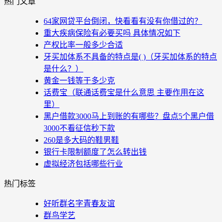
热门文章
64家网贷平台倒闭，快看看有没有你借过的？
重大疾病保险有必要买吗 具体情况如下
产权比率一般多少合适
牙买加体系不具备的特点是( )（牙买加体系的特点
是什么？）
黄金一钱等于多少克
话费宝（联通话费宝是什么意思 主要作用在这
里）
黑户借款3000马上到账的有哪些？盘点5个黑户借
3000不看征信秒下款
260是多大码的鞋男鞋
银行卡限制额度了怎么转出钱
虚拟经济包括哪些行业
热门标签
好听群名字青春友谊
群鸟学艺