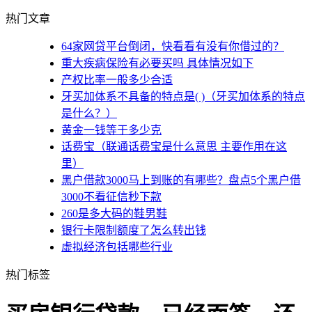
热门文章
64家网贷平台倒闭，快看看有没有你借过的？
重大疾病保险有必要买吗 具体情况如下
产权比率一般多少合适
牙买加体系不具备的特点是( )（牙买加体系的特点
是什么？）
黄金一钱等于多少克
话费宝（联通话费宝是什么意思 主要作用在这
里）
黑户借款3000马上到账的有哪些？盘点5个黑户借
3000不看征信秒下款
260是多大码的鞋男鞋
银行卡限制额度了怎么转出钱
虚拟经济包括哪些行业
热门标签