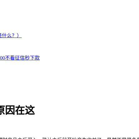
是什么？）
000不看征信秒下款
原因在这