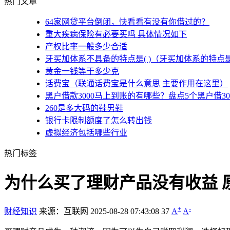
热门文章
64家网贷平台倒闭，快看看有没有你借过的？
重大疾病保险有必要买吗 具体情况如下
产权比率一般多少合适
牙买加体系不具备的特点是( )（牙买加体系的特点
黄金一钱等于多少克
话费宝（联通话费宝是什么意思 主要作用在这里）
黑户借款3000马上到账的有哪些？盘点5个黑户借3
260是多大码的鞋男鞋
银行卡限制额度了怎么转出钱
虚拟经济包括哪些行业
热门标签
为什么买了理财产品没有收益 
+
-
财经知识
来源：互联网
2025-08-28 07:43:08
37
A
A