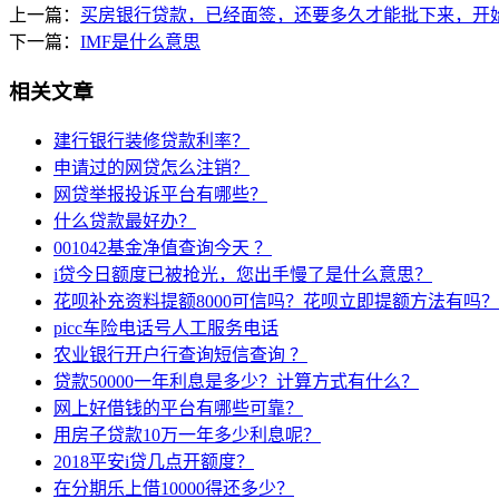
上一篇：
买房银行贷款，已经面签，还要多久才能批下来，开
下一篇：
IMF是什么意思
相关文章
建行银行装修贷款利率？
申请过的网贷怎么注销？
网贷举报投诉平台有哪些？
什么贷款最好办？
001042基金净值查询今天 ？
i贷今日额度已被抢光，您出手慢了是什么意思？
花呗补充资料提额8000可信吗？花呗立即提额方法有吗？
picc车险电话号人工服务电话
农业银行开户行查询短信查询 ？
贷款50000一年利息是多少？计算方式有什么？
网上好借钱的平台有哪些可靠？
用房子贷款10万一年多少利息呢？
2018平安i贷几点开额度？
在分期乐上借10000得还多少？