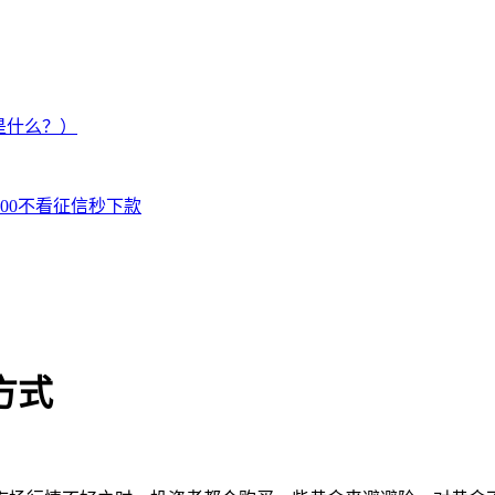
是什么？）
000不看征信秒下款
方式