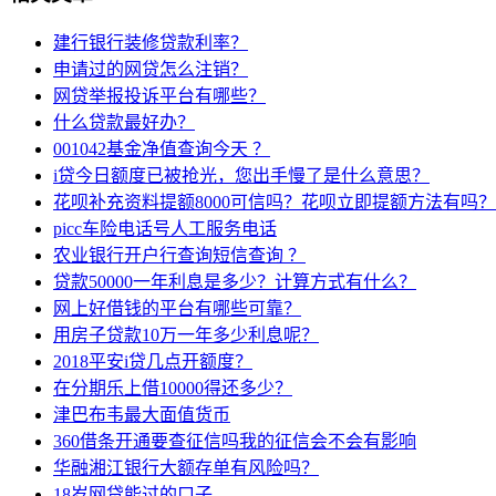
建行银行装修贷款利率？
申请过的网贷怎么注销？
网贷举报投诉平台有哪些？
什么贷款最好办？
001042基金净值查询今天 ？
i贷今日额度已被抢光，您出手慢了是什么意思？
花呗补充资料提额8000可信吗？花呗立即提额方法有吗？
picc车险电话号人工服务电话
农业银行开户行查询短信查询 ？
贷款50000一年利息是多少？计算方式有什么？
网上好借钱的平台有哪些可靠？
用房子贷款10万一年多少利息呢？
2018平安i贷几点开额度？
在分期乐上借10000得还多少？
津巴布韦最大面值货币
360借条开通要查征信吗我的征信会不会有影响
华融湘江银行大额存单有风险吗？
18岁网贷能过的口子