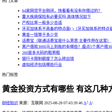
热门文章
64家网贷平台倒闭，快看看有没有你借过的？
重大疾病保险有必要买吗 具体情况如下
产权比率一般多少合适
牙买加体系不具备的特点是( )（牙买加体系的特点
黄金一钱等于多少克
话费宝（联通话费宝是什么意思 主要作用在这里）
黑户借款3000马上到账的有哪些？盘点5个黑户借3
260是多大码的鞋男鞋
银行卡限制额度了怎么转出钱
虚拟经济包括哪些行业
热门标签
黄金投资方式有哪些 有这几种
+
-
财经知识
来源：互联网
2025-08-28 07:43:39
46
A
A