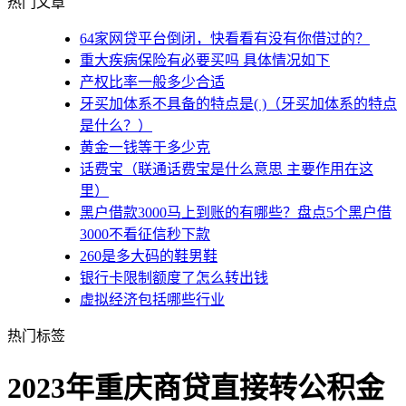
热门文章
64家网贷平台倒闭，快看看有没有你借过的？
重大疾病保险有必要买吗 具体情况如下
产权比率一般多少合适
牙买加体系不具备的特点是( )（牙买加体系的特点
是什么？）
黄金一钱等于多少克
话费宝（联通话费宝是什么意思 主要作用在这
里）
黑户借款3000马上到账的有哪些？盘点5个黑户借
3000不看征信秒下款
260是多大码的鞋男鞋
银行卡限制额度了怎么转出钱
虚拟经济包括哪些行业
热门标签
2023年重庆商贷直接转公积金