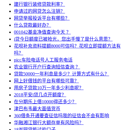
建行银行装修贷款利率？
申请过的网贷怎么注销？
网贷举报投诉平台有哪些？
什么贷款最好办？
001042基金净值查询今天 ？
i贷今日额度已被抢光，您出手慢了是什么意思？
花呗补充资料提额8000可信吗？花呗立即提额方法有
吗？
picc车险电话号人工服务电话
农业银行开户行查询短信查询 ？
贷款50000一年利息是多少？计算方式有什么？
网上好借钱的平台有哪些可靠？
用房子贷款10万一年多少利息呢？
2018平安i贷几点开额度？
在分期乐上借10000得还多少？
津巴布韦最大面值货币
360借条开通要查征信吗我的征信会不会有影响
华融湘江银行大额存单有风险吗？
18岁网贷能过的口子