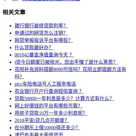
相关文章
建行银行装修贷款利率？
申请过的网贷怎么注销？
网贷举报投诉平台有哪些？
什么贷款最好办？
001042基金净值查询今天 ？
i贷今日额度已被抢光，您出手慢了是什么意思？
花呗补充资料提额8000可信吗？花呗立即提额方法有
吗？
picc车险电话号人工服务电话
农业银行开户行查询短信查询 ？
贷款50000一年利息是多少？计算方式有什么？
网上好借钱的平台有哪些可靠？
用房子贷款10万一年多少利息呢？
2018平安i贷几点开额度？
在分期乐上借10000得还多少？
津巴布韦最大面值货币