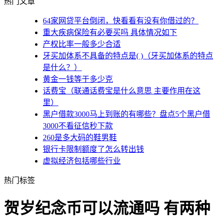
热门文章
64家网贷平台倒闭，快看看有没有你借过的？
重大疾病保险有必要买吗 具体情况如下
产权比率一般多少合适
牙买加体系不具备的特点是( )（牙买加体系的特点
是什么？）
黄金一钱等于多少克
话费宝（联通话费宝是什么意思 主要作用在这
里）
黑户借款3000马上到账的有哪些？盘点5个黑户借
3000不看征信秒下款
260是多大码的鞋男鞋
银行卡限制额度了怎么转出钱
虚拟经济包括哪些行业
热门标签
贺岁纪念币可以流通吗 有两种