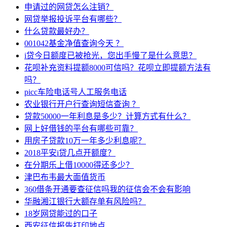
申请过的网贷怎么注销？
网贷举报投诉平台有哪些？
什么贷款最好办？
001042基金净值查询今天 ？
i贷今日额度已被抢光，您出手慢了是什么意思？
花呗补充资料提额8000可信吗？花呗立即提额方法有
吗？
picc车险电话号人工服务电话
农业银行开户行查询短信查询 ？
贷款50000一年利息是多少？计算方式有什么？
网上好借钱的平台有哪些可靠？
用房子贷款10万一年多少利息呢？
2018平安i贷几点开额度？
在分期乐上借10000得还多少？
津巴布韦最大面值货币
360借条开通要查征信吗我的征信会不会有影响
华融湘江银行大额存单有风险吗？
18岁网贷能过的口子
西安征信报告打印地点