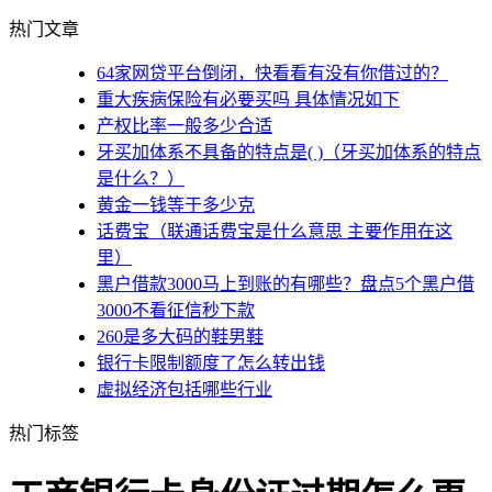
热门文章
64家网贷平台倒闭，快看看有没有你借过的？
重大疾病保险有必要买吗 具体情况如下
产权比率一般多少合适
牙买加体系不具备的特点是( )（牙买加体系的特点
是什么？）
黄金一钱等于多少克
话费宝（联通话费宝是什么意思 主要作用在这
里）
黑户借款3000马上到账的有哪些？盘点5个黑户借
3000不看征信秒下款
260是多大码的鞋男鞋
银行卡限制额度了怎么转出钱
虚拟经济包括哪些行业
热门标签