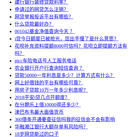
建行银行装修贷款利率？
申请过的网贷怎么注销？
网贷举报投诉平台有哪些？
什么贷款最好办？
001042基金净值查询今天 ？
i贷今日额度已被抢光，您出手慢了是什么意思？
花呗补充资料提额8000可信吗？花呗立即提额方法有
吗？
picc车险电话号人工服务电话
农业银行开户行查询短信查询 ？
贷款50000一年利息是多少？计算方式有什么？
网上好借钱的平台有哪些可靠？
用房子贷款10万一年多少利息呢？
2018平安i贷几点开额度？
在分期乐上借10000得还多少？
津巴布韦最大面值货币
360借条开通要查征信吗我的征信会不会有影响
华融湘江银行大额存单有风险吗？
18岁网贷能过的口子