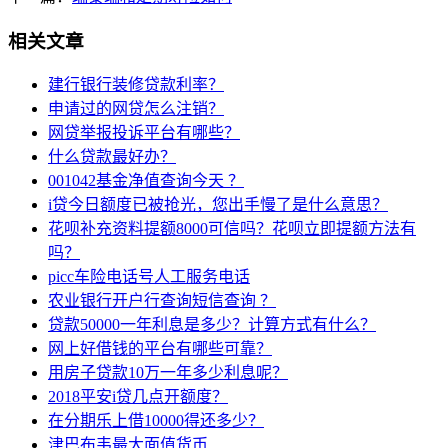
相关文章
建行银行装修贷款利率？
申请过的网贷怎么注销？
网贷举报投诉平台有哪些？
什么贷款最好办？
001042基金净值查询今天 ？
i贷今日额度已被抢光，您出手慢了是什么意思？
花呗补充资料提额8000可信吗？花呗立即提额方法有
吗？
picc车险电话号人工服务电话
农业银行开户行查询短信查询 ？
贷款50000一年利息是多少？计算方式有什么？
网上好借钱的平台有哪些可靠？
用房子贷款10万一年多少利息呢？
2018平安i贷几点开额度？
在分期乐上借10000得还多少？
津巴布韦最大面值货币