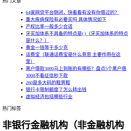
热门文章
64家网贷平台倒闭，快看看有没有你借过的？
重大疾病保险有必要买吗 具体情况如下
产权比率一般多少合适
牙买加体系不具备的特点是( )（牙买加体系的特点
是什么？）
黄金一钱等于多少克
话费宝（联通话费宝是什么意思 主要作用在这
里）
黑户借款3000马上到账的有哪些？盘点5个黑户借
3000不看征信秒下款
260是多大码的鞋男鞋
银行卡限制额度了怎么转出钱
虚拟经济包括哪些行业
热门标签
非银行金融机构（非金融机构