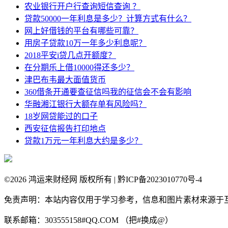
农业银行开户行查询短信查询 ？
贷款50000一年利息是多少？计算方式有什么？
网上好借钱的平台有哪些可靠？
用房子贷款10万一年多少利息呢？
2018平安i贷几点开额度？
在分期乐上借10000得还多少？
津巴布韦最大面值货币
360借条开通要查征信吗我的征信会不会有影响
华融湘江银行大额存单有风险吗？
18岁网贷能过的口子
西安征信报告打印地点
贷款1万元一年利息大约是多少？
©
2026 鸿运来财经网 版权所有 | 黔ICP备2023010770号-4
免责声明：本站内容仅用于学习参考，信息和图片素材来源于
联系邮箱：303555158#QQ.COM （把#换成@）