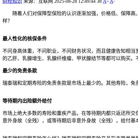
财经知识
来源：互联网
2025-08-28 12:49:44
38
A
A
随着人们对保障型保险的认识逐渐加强，价格低、保障高
样？
最人性化的核保条件
不问身高体重，不问职业，不问财务状况，而且健康告知相当
的乙肝、乳腺增生、乳腺纤维瘤、甲状腺结节等都可以购买。
最少的免责条款
瑞泰瑞和定期寿险的免责条款是市场上最少的。其他寿险，免责
等待期内出险额外给付
市场上绝大多数的寿险和重疾产品，在等待期内都只返还所交保
意外身故（全残），或等待期后非意外身故（全残），给付基