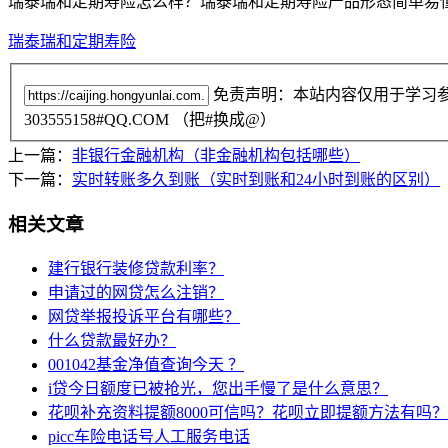
瑞泰瑞和定期寿险怎么样？瑞泰瑞和定期寿险产品形态简单易
瑞泰瑞和定期寿险
免责声明：本站内容仅用于学习
303555158#QQ.COM （把#换成@）
上一篇：
非银行金融机构（非金融机构包括哪些）
下一篇：
实时转账多久到账（实时到账和24小时到账的区别）
相关文章
建行银行装修贷款利率？
申请过的网贷怎么注销？
网贷举报投诉平台有哪些？
什么贷款最好办？
001042基金净值查询今天 ？
i贷今日额度已被抢光，您出手慢了是什么意思？
花呗补充资料提额8000可信吗？花呗立即提额方法有吗？
picc车险电话号人工服务电话