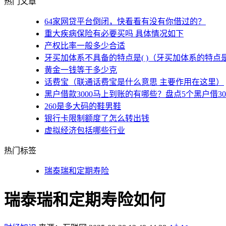
热门文章
64家网贷平台倒闭，快看看有没有你借过的？
重大疾病保险有必要买吗 具体情况如下
产权比率一般多少合适
牙买加体系不具备的特点是( )（牙买加体系的特点
黄金一钱等于多少克
话费宝（联通话费宝是什么意思 主要作用在这里）
黑户借款3000马上到账的有哪些？盘点5个黑户借3
260是多大码的鞋男鞋
银行卡限制额度了怎么转出钱
虚拟经济包括哪些行业
热门标签
瑞泰瑞和定期寿险
瑞泰瑞和定期寿险如何
+
-