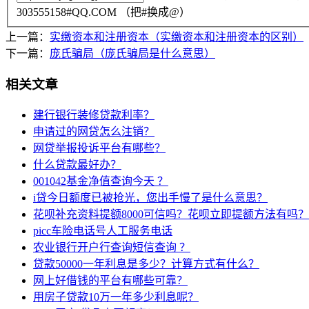
303555158#QQ.COM （把#换成@）
上一篇：
实缴资本和注册资本（实缴资本和注册资本的区别）
下一篇：
庞氏骗局（庞氏骗局是什么意思）
相关文章
建行银行装修贷款利率？
申请过的网贷怎么注销？
网贷举报投诉平台有哪些？
什么贷款最好办？
001042基金净值查询今天 ？
i贷今日额度已被抢光，您出手慢了是什么意思？
花呗补充资料提额8000可信吗？花呗立即提额方法有吗？
picc车险电话号人工服务电话
农业银行开户行查询短信查询 ？
贷款50000一年利息是多少？计算方式有什么？
网上好借钱的平台有哪些可靠？
用房子贷款10万一年多少利息呢？