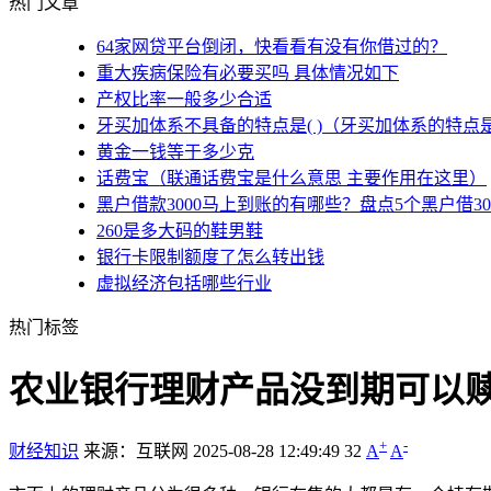
热门文章
64家网贷平台倒闭，快看看有没有你借过的？
重大疾病保险有必要买吗 具体情况如下
产权比率一般多少合适
牙买加体系不具备的特点是( )（牙买加体系的特点
黄金一钱等于多少克
话费宝（联通话费宝是什么意思 主要作用在这里）
黑户借款3000马上到账的有哪些？盘点5个黑户借3
260是多大码的鞋男鞋
银行卡限制额度了怎么转出钱
虚拟经济包括哪些行业
热门标签
农业银行理财产品没到期可以赎
+
-
财经知识
来源：互联网
2025-08-28 12:49:49
32
A
A