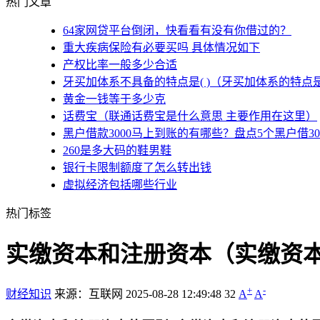
热门文章
64家网贷平台倒闭，快看看有没有你借过的？
重大疾病保险有必要买吗 具体情况如下
产权比率一般多少合适
牙买加体系不具备的特点是( )（牙买加体系的特点
黄金一钱等于多少克
话费宝（联通话费宝是什么意思 主要作用在这里）
黑户借款3000马上到账的有哪些？盘点5个黑户借3
260是多大码的鞋男鞋
银行卡限制额度了怎么转出钱
虚拟经济包括哪些行业
热门标签
实缴资本和注册资本（实缴资
+
-
财经知识
来源：互联网
2025-08-28 12:49:48
32
A
A