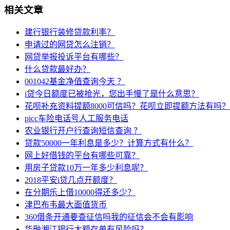
相关文章
建行银行装修贷款利率？
申请过的网贷怎么注销？
网贷举报投诉平台有哪些？
什么贷款最好办？
001042基金净值查询今天 ？
i贷今日额度已被抢光，您出手慢了是什么意思？
花呗补充资料提额8000可信吗？花呗立即提额方法有吗？
picc车险电话号人工服务电话
农业银行开户行查询短信查询 ？
贷款50000一年利息是多少？计算方式有什么？
网上好借钱的平台有哪些可靠？
用房子贷款10万一年多少利息呢？
2018平安i贷几点开额度？
在分期乐上借10000得还多少？
津巴布韦最大面值货币
360借条开通要查征信吗我的征信会不会有影响
华融湘江银行大额存单有风险吗？