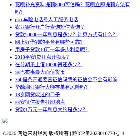
花呗补充资料提额8000可信吗？花呗立即提额方法有
吗？
picc车险电话号人工服务电话
农业银行开户行查询短信查询 ？
贷款50000一年利息是多少？计算方式有什么？
网上好借钱的平台有哪些可靠？
用房子贷款10万一年多少利息呢？
2018平安i贷几点开额度？
在分期乐上借10000得还多少？
津巴布韦最大面值货币
360借条开通要查征信吗我的征信会不会有影响
华融湘江银行大额存单有风险吗？
18岁网贷能过的口子
西安征信报告打印地点
贷款1万元一年利息大约是多少？
©
2026 鸿运来财经网 版权所有 | 黔ICP备2023010770号-4