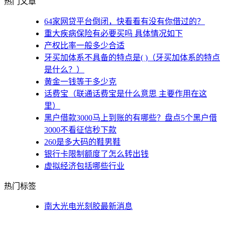
热门文章
64家网贷平台倒闭，快看看有没有你借过的？
重大疾病保险有必要买吗 具体情况如下
产权比率一般多少合适
牙买加体系不具备的特点是( )（牙买加体系的特点
是什么？）
黄金一钱等于多少克
话费宝（联通话费宝是什么意思 主要作用在这
里）
黑户借款3000马上到账的有哪些？盘点5个黑户借
3000不看征信秒下款
260是多大码的鞋男鞋
银行卡限制额度了怎么转出钱
虚拟经济包括哪些行业
热门标签
南大光电光刻胶最新消息