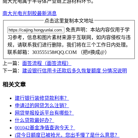
南大光电属于半导体产业链上游材料环节。
南大光电光刻胶最新消息
点击这里复制本文地址
免责声明：本站内容仅用于学
习参考，信息和图片素材来源于互联网，如内容侵权与违
规，请联系我们进行删除，我们将在三个工作日内处理。
联系邮箱：303555158#QQ.COM （把#换成@）
上一篇：
面签流程（面签流程）
下一篇：
建设银行信用卡还款后多久恢复额度 分情况说明
相关文章
建行银行装修贷款利率？
申请过的网贷怎么注销？
网贷举报投诉平台有哪些？
什么贷款最好办？
001042基金净值查询今天 ？
i贷今日额度已被抢光，您出手慢了是什么意思？