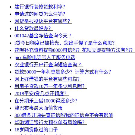
建行银行装修贷款利率？
申请过的网贷怎么注销？
网贷举报投诉平台有哪些？
什么贷款最好办？
001042基金净值查询今天 ？
i贷今日额度已被抢光，您出手慢了是什么意思？
花呗补充资料提额8000可信吗？花呗立即提额方法有吗？
picc车险电话号人工服务电话
农业银行开户行查询短信查询 ？
贷款50000一年利息是多少？计算方式有什么？
网上好借钱的平台有哪些可靠？
用房子贷款10万一年多少利息呢？
2018平安i贷几点开额度？
在分期乐上借10000得还多少？
津巴布韦最大面值货币
360借条开通要查征信吗我的征信会不会有影响
华融湘江银行大额存单有风险吗？
18岁网贷能过的口子