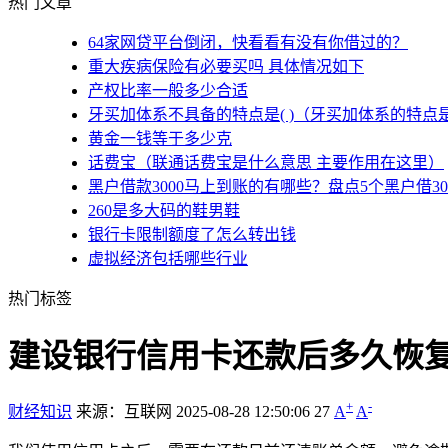
热门文章
64家网贷平台倒闭，快看看有没有你借过的？
重大疾病保险有必要买吗 具体情况如下
产权比率一般多少合适
牙买加体系不具备的特点是( )（牙买加体系的特点
黄金一钱等于多少克
话费宝（联通话费宝是什么意思 主要作用在这里）
黑户借款3000马上到账的有哪些？盘点5个黑户借3
260是多大码的鞋男鞋
银行卡限制额度了怎么转出钱
虚拟经济包括哪些行业
热门标签
建设银行信用卡还款后多久恢复
+
-
财经知识
来源：互联网
2025-08-28 12:50:06
27
A
A