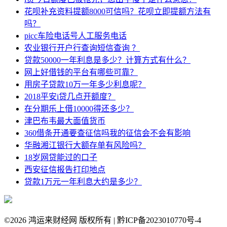
花呗补充资料提额8000可信吗？花呗立即提额方法有
吗？
picc车险电话号人工服务电话
农业银行开户行查询短信查询 ？
贷款50000一年利息是多少？计算方式有什么？
网上好借钱的平台有哪些可靠？
用房子贷款10万一年多少利息呢？
2018平安i贷几点开额度？
在分期乐上借10000得还多少？
津巴布韦最大面值货币
360借条开通要查征信吗我的征信会不会有影响
华融湘江银行大额存单有风险吗？
18岁网贷能过的口子
西安征信报告打印地点
贷款1万元一年利息大约是多少？
©
2026 鸿运来财经网 版权所有 | 黔ICP备2023010770号-4