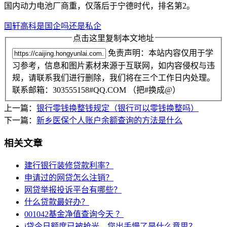
国内动力电池厂商重，仅落后于宁德时代，排名第2。
国轩高科是国企吗还是私企
点击这里复制本文地址
免责声明：本站内容仅用于学
习参考，信息和图片素材来源于互联网，如内容侵权与违
规，请联系我们进行删除，我们将在三个工作日内处理。
联系邮箱：303555158#QQ.COM （把#换成@）
上一篇：
银行零钱换整钱规定（银行可以零钱换整吗）
下一篇：
新乡医保个人账户余额查询的方法是什么
相关文章
建行银行装修贷款利率？
申请过的网贷怎么注销？
网贷举报投诉平台有哪些？
什么贷款最好办？
001042基金净值查询今天 ？
i贷今日额度已被抢光，您出手慢了是什么意思？