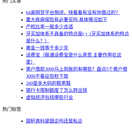
热门文章
64家网贷平台倒闭，快看看有没有你借过的？
重大疾病保险有必要买吗 具体情况如下
产权比率一般多少合适
牙买加体系不具备的特点是( )（牙买加体系的特点
是什么？）
黄金一钱等于多少克
话费宝（联通话费宝是什么意思 主要作用在这
里）
黑户借款3000马上到账的有哪些？盘点5个黑户借
3000不看征信秒下款
260是多大码的鞋男鞋
银行卡限制额度了怎么转出钱
虚拟经济包括哪些行业
热门标签
国轩高科是国企吗还是私企