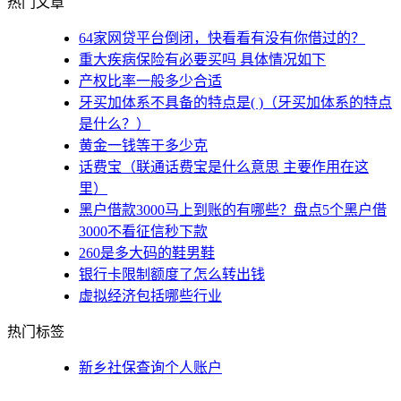
热门文章
64家网贷平台倒闭，快看看有没有你借过的？
重大疾病保险有必要买吗 具体情况如下
产权比率一般多少合适
牙买加体系不具备的特点是( )（牙买加体系的特点
是什么？）
黄金一钱等于多少克
话费宝（联通话费宝是什么意思 主要作用在这
里）
黑户借款3000马上到账的有哪些？盘点5个黑户借
3000不看征信秒下款
260是多大码的鞋男鞋
银行卡限制额度了怎么转出钱
虚拟经济包括哪些行业
热门标签
新乡社保查询个人账户