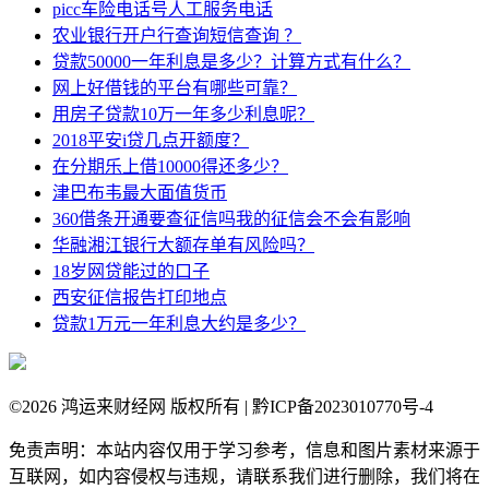
picc车险电话号人工服务电话
农业银行开户行查询短信查询 ？
贷款50000一年利息是多少？计算方式有什么？
网上好借钱的平台有哪些可靠？
用房子贷款10万一年多少利息呢？
2018平安i贷几点开额度？
在分期乐上借10000得还多少？
津巴布韦最大面值货币
360借条开通要查征信吗我的征信会不会有影响
华融湘江银行大额存单有风险吗？
18岁网贷能过的口子
西安征信报告打印地点
贷款1万元一年利息大约是多少？
©
2026 鸿运来财经网 版权所有 | 黔ICP备2023010770号-4
免责声明：本站内容仅用于学习参考，信息和图片素材来源于
互联网，如内容侵权与违规，请联系我们进行删除，我们将在