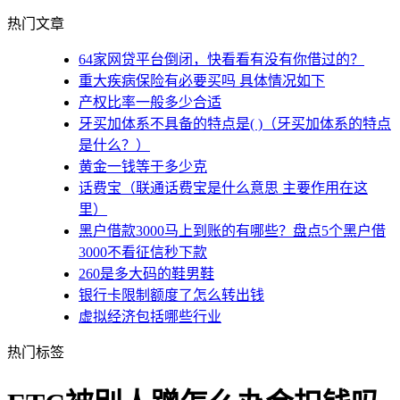
热门文章
64家网贷平台倒闭，快看看有没有你借过的？
重大疾病保险有必要买吗 具体情况如下
产权比率一般多少合适
牙买加体系不具备的特点是( )（牙买加体系的特点
是什么？）
黄金一钱等于多少克
话费宝（联通话费宝是什么意思 主要作用在这
里）
黑户借款3000马上到账的有哪些？盘点5个黑户借
3000不看征信秒下款
260是多大码的鞋男鞋
银行卡限制额度了怎么转出钱
虚拟经济包括哪些行业
热门标签