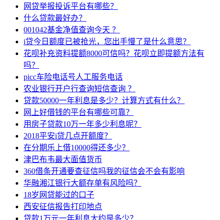
网贷举报投诉平台有哪些？
什么贷款最好办？
001042基金净值查询今天 ？
i贷今日额度已被抢光，您出手慢了是什么意思？
花呗补充资料提额8000可信吗？花呗立即提额方法有
吗？
picc车险电话号人工服务电话
农业银行开户行查询短信查询 ？
贷款50000一年利息是多少？计算方式有什么？
网上好借钱的平台有哪些可靠？
用房子贷款10万一年多少利息呢？
2018平安i贷几点开额度？
在分期乐上借10000得还多少？
津巴布韦最大面值货币
360借条开通要查征信吗我的征信会不会有影响
华融湘江银行大额存单有风险吗？
18岁网贷能过的口子
西安征信报告打印地点
贷款1万元一年利息大约是多少？