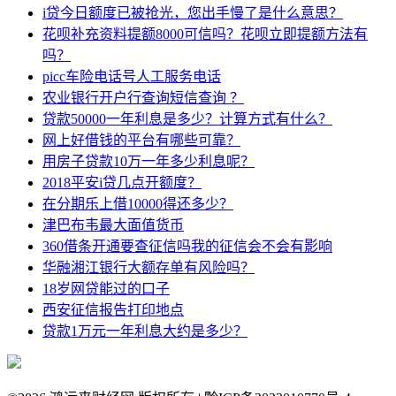
i贷今日额度已被抢光，您出手慢了是什么意思？
花呗补充资料提额8000可信吗？花呗立即提额方法有
吗？
picc车险电话号人工服务电话
农业银行开户行查询短信查询 ？
贷款50000一年利息是多少？计算方式有什么？
网上好借钱的平台有哪些可靠？
用房子贷款10万一年多少利息呢？
2018平安i贷几点开额度？
在分期乐上借10000得还多少？
津巴布韦最大面值货币
360借条开通要查征信吗我的征信会不会有影响
华融湘江银行大额存单有风险吗？
18岁网贷能过的口子
西安征信报告打印地点
贷款1万元一年利息大约是多少？