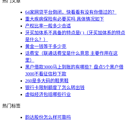
热门文章
64家网贷平台倒闭，快看看有没有你借过的？
重大疾病保险有必要买吗 具体情况如下
产权比率一般多少合适
牙买加体系不具备的特点是( )（牙买加体系的特点
是什么？）
黄金一钱等于多少克
话费宝（联通话费宝是什么意思 主要作用在这
里）
黑户借款3000马上到账的有哪些？盘点5个黑户借
3000不看征信秒下款
260是多大码的鞋男鞋
银行卡限制额度了怎么转出钱
虚拟经济包括哪些行业
热门标签
韵达股份怎么样可靠吗