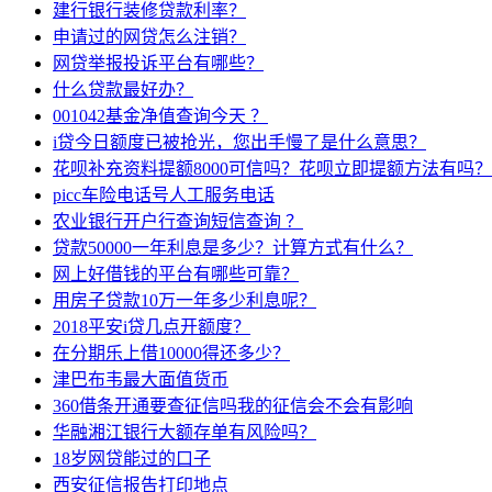
建行银行装修贷款利率？
申请过的网贷怎么注销？
网贷举报投诉平台有哪些？
什么贷款最好办？
001042基金净值查询今天 ？
i贷今日额度已被抢光，您出手慢了是什么意思？
花呗补充资料提额8000可信吗？花呗立即提额方法有吗？
picc车险电话号人工服务电话
农业银行开户行查询短信查询 ？
贷款50000一年利息是多少？计算方式有什么？
网上好借钱的平台有哪些可靠？
用房子贷款10万一年多少利息呢？
2018平安i贷几点开额度？
在分期乐上借10000得还多少？
津巴布韦最大面值货币
360借条开通要查征信吗我的征信会不会有影响
华融湘江银行大额存单有风险吗？
18岁网贷能过的口子
西安征信报告打印地点