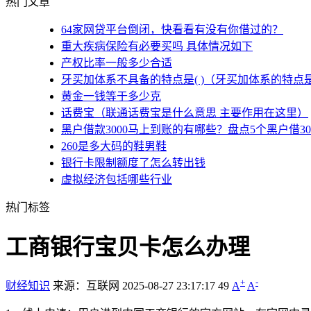
热门文章
64家网贷平台倒闭，快看看有没有你借过的？
重大疾病保险有必要买吗 具体情况如下
产权比率一般多少合适
牙买加体系不具备的特点是( )（牙买加体系的特点
黄金一钱等于多少克
话费宝（联通话费宝是什么意思 主要作用在这里）
黑户借款3000马上到账的有哪些？盘点5个黑户借3
260是多大码的鞋男鞋
银行卡限制额度了怎么转出钱
虚拟经济包括哪些行业
热门标签
工商银行宝贝卡怎么办理
+
-
财经知识
来源：互联网
2025-08-27 23:17:17
49
A
A