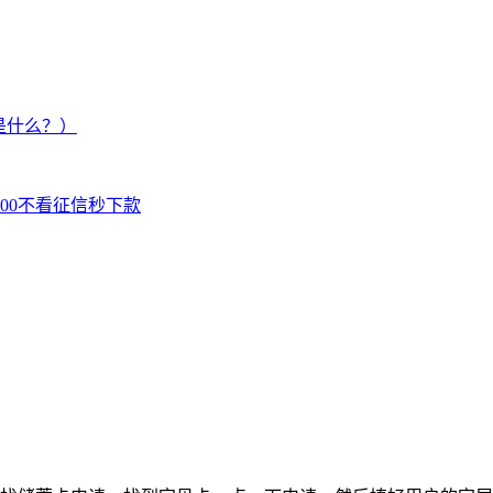
是什么？）
000不看征信秒下款